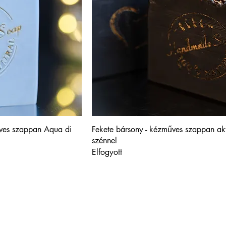
műves szappan Aqua di
Fekete bársony - kézműves szappan akt
szénnel
Elfogyott