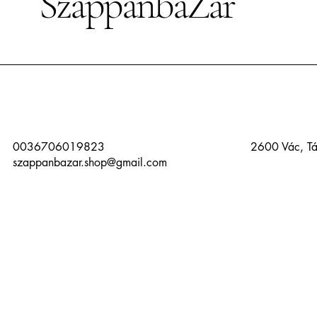
SzappanbaZár
0036706019823
2600 Vác, Tá
szappanbazar.shop@gmail.com