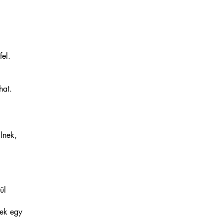
el.
hat.
lnek,
ül
kek egy