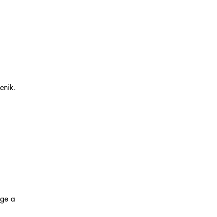
enik.
ége a