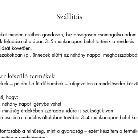
Szállítás
eket minden esetben gondosan, biztonságosan csomagolva adom f
 feladása általában 3–5 munkanapon belül történik a rendelés
lását követően.
őszakokban (pl. ünnepek előtt) ez néhány nappal meghosszabbod
re készülő termékek​
kek – például a fürdőbombák – kifejezetten a rendelésedre készü
nti, hogy:
ük néhány napot igénybe vehet
ő minőség érdekében száradási időre is szükségük van
ió esetén a rendelés általában további 3–4 munkanapon belül ker
ontosabb a minőség, mint a gyorsaság – ezért készítem a termé
jezetten a rendelésedre.