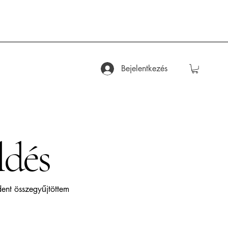
Bejelentkezés
ldés
dent összegyűjtöttem