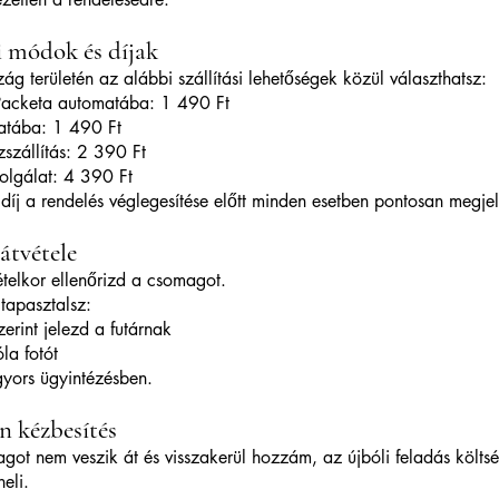
si módok és díjak
g területén az alábbi szállítási lehetőségek közül választhatsz:
Packeta automatába: 1 490 Ft
tába: 1 490 Ft
szállítás: 2 390 Ft
olgálat: 4 390 Ft
i díj a rendelés véglegesítése előtt minden esetben pontosan megjel
átvétele
ételkor ellenőrizd a csomagot.
 tapasztalsz:
zerint jelezd a futárnak
óla fotót
gyors ügyintézésben.
en kézbesítés
ot nem veszik át és visszakerül hozzám, az újbóli feladás költs
heli.