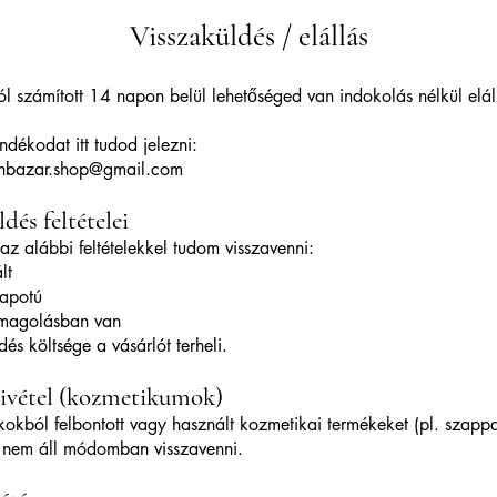
Visszaküldés / elállás
ól számított 14 napon belül lehetőséged van indokolás nélkül elál
ándékodat itt tudod jelezni:
nbazar.shop@gmail.com
dés feltételei
az alábbi feltételekkel tudom visszavenni:
lt
lapotú
omagolásban van
dés költsége a vásárlót terheli.
ivétel (kozmetikumok)
kokból felbontott vagy használt kozmetikai termékeket (pl. szapp
 nem áll módomban visszavenni.