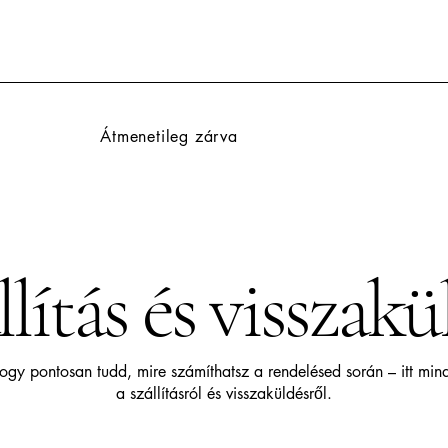
Átmenetileg zárva
llítás és visszakü
gy pontosan tudd, mire számíthatsz a rendelésed során – itt min
a szállításról és visszaküldésről.