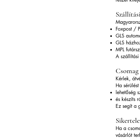
Szállítá
Magyarorszá
Foxpost / 
GLS automa
GLS házhoz
MPL futársz
A szállítás
Csomag 
Kérlek, átv
Ha sérülést
lehetőség s
és készíts r
Ez segít a 
Sikertel
Ha a csomag
vásárlót ter