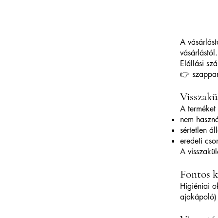
A vásárlást
vásárlástól.
Elállási sz
👉 szappa
Visszakül
A terméket 
nem haszná
sértetlen ál
eredeti cs
A visszakül
Fontos k
Higiéniai o
ajakápoló)