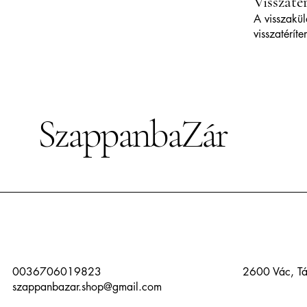
Visszatér
A visszakül
visszatéríte
SzappanbaZár
0036706019823
2600 Vác, Tá
szappanbazar.shop@gmail.com