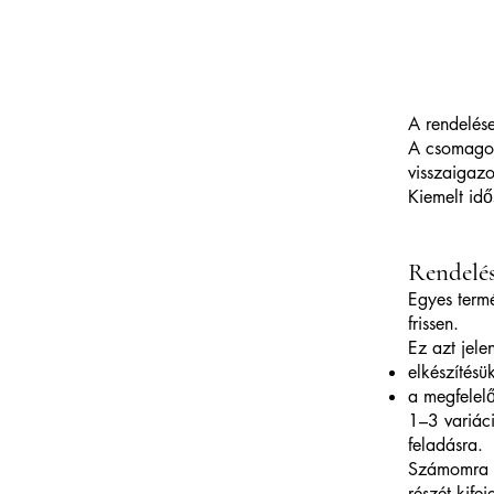
A rendelés
A csomagok
visszaigazo
Kiemelt id
Rendelés
Egyes termé
frissen.
Ez azt jele
elkészítés
a megfelel
1–3 variác
feladásra.
Számomra f
részét kife