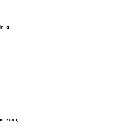
lni a
an, krém,