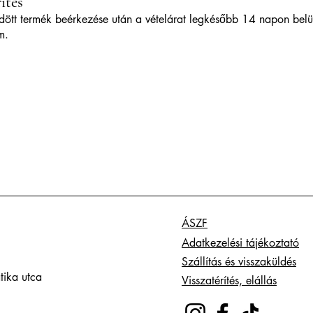
ítés
dött termék beérkezése után a vételárat legkésőbb 14 napon belü
m.
ÁSZF
Adatkezelési tájékoztató
Szállítás és visszaküldés
tika utca
Visszatérítés, elállás