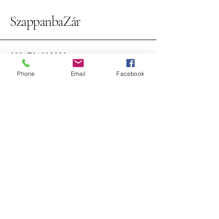
SzappanbaZár
0036706019823
szappanbazar.shop@gmail.com
Phone
Email
Facebook
2600 Vác, Tátika utca
© 2026 by SzappanbaZár Powered and
secured by
Wix