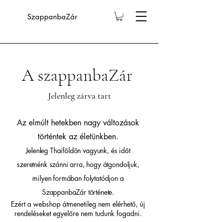
SzappanbaZár
A szappanbaZár
Jelenleg zárva tart
Az elmúlt hetekben nagy változások
történtek az életünkben.
Jelenleg Thaiföldön vagyunk, és időt
szeretnénk szánni arra, hogy átgondoljuk,
milyen formában folytatódjon a
SzappanbaZár története.
Ezért a webshop átmenetileg nem elérhető, új
rendeléseket egyelőre nem tudunk fogadni.