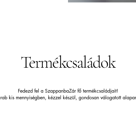
Termékcsaládok
Fedezd fel a SzappanbaZár fő termékcsaládjait!
ab kis mennyiségben, kézzel készül, gondosan válogatott alap