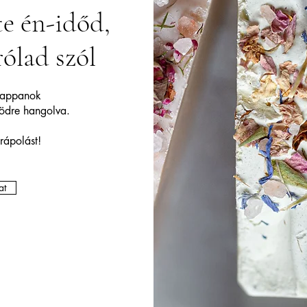
te én-időd,
ólad szól
szappanok
rödre hangolva.
rápolást!
at