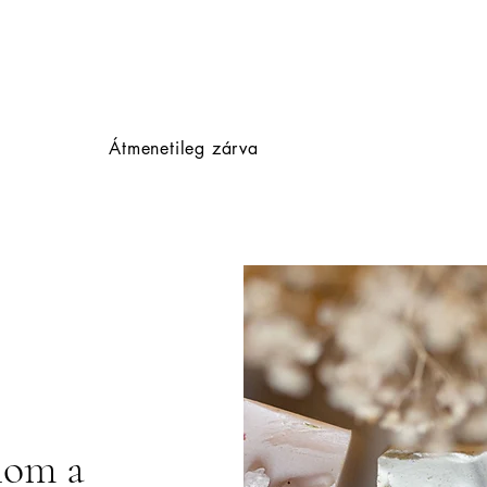
Átmenetileg zárva
lom a