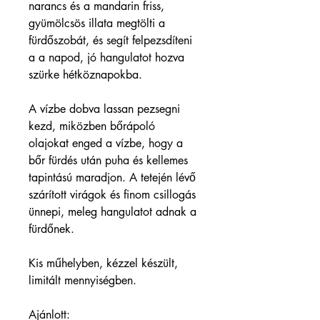
narancs és a mandarin friss, 
gyümölcsös illata megtölti a 
fürdőszobát, és segít felpezsdíteni 
a a napod, jó hangulatot hozva 
szürke hétköznapokba.
A vízbe dobva lassan pezsegni 
kezd, miközben bőrápoló 
olajokat enged a vízbe, hogy a 
bőr fürdés után puha és kellemes 
tapintású maradjon. A tetején lévő 
szárított virágok és finom csillogás 
ünnepi, meleg hangulatot adnak a 
fürdőnek.
Kis műhelyben, kézzel készült, 
limitált mennyiségben.
Ajánlott: