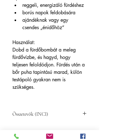
reggeli, energizáló fürdéshez
borús napok feldobására
ajándéknak vagy egy 
csendes „énidőhöz”
Használat:
Dobd a fürdőbombát a meleg 
fürdővízbe, és hagyd, hogy 
teljesen feloldódjon. Fürdés után a 
bőr puha tapintású marad, külön 
testápoló gyakran nem is 
szükséges.
Összetevők (INCI)
INCI:
Sodium Bicarbonate, Citric Acid, Zea 